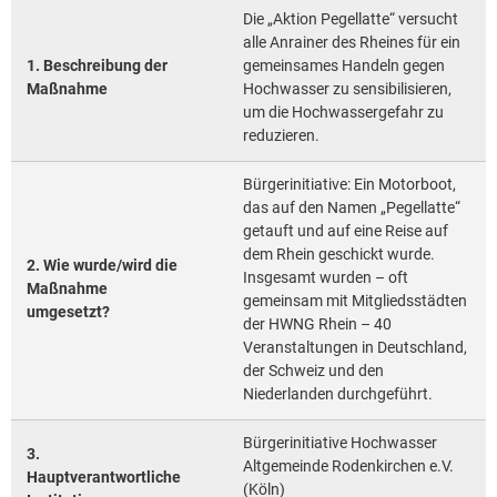
Nur
Die „Aktion Pegellatte“ versucht
2014
alle Anrainer des Rheines für ein
wer
1. Beschreibung der
gemeinsames Handeln gegen
2013
die
Maßnahme
Hochwasser zu sensibilisieren,
2012
um die Hochwassergefahr zu
Gefahren
reduzieren.
2011
kennt,
Bürgerinitiative: Ein Motorboot,
2010
kann
das auf den Namen „Pegellatte“
2009
getauft und auf eine Reise auf
Vorsorge
dem Rhein geschickt wurde.
2. Wie wurde/wird die
2008
Insgesamt wurden – oft
treffen!
Maßnahme
gemeinsam mit Mitgliedsstädten
2007
umgesetzt?
der HWNG Rhein – 40
2006
Veranstaltungen in Deutschland,
der Schweiz und den
Niederlanden durchgeführt.
Bürgerinitiative Hochwasser
3.
Altgemeinde Rodenkirchen e.V.
Hauptverantwortliche
(Köln)