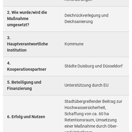
Unterliegern
2014
2. Wie wurde/wird die
Deichrückverlegung und
Maßnahme
2013
Deichsanierung
umgesetzt?
2012
3.
2011
Hauptverantwortliche
Kommune
Institution
2010
2009
4.
Städte Duisburg und Düsseldorf
Kooperationspartner
2008
2007
5. Beteiligung und
Unterstützung durch EU
Finanzierung
2006
Stadtübergreifender Beitrag zur
Hochwassersicherheit,
Schaffung von ca. 60 ha
6. Erfolg und Nutzen
Retentionsraum, Umsetzung
einer Maßnahme durch Ober-