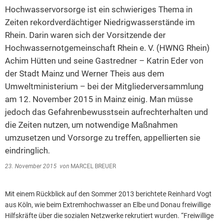
Hochwasservorsorge ist ein schwieriges Thema in
2014
Zeiten rekordverdächtiger Niedrigwasserstände im
2013
Rhein. Darin waren sich der Vorsitzende der
Hochwassernotgemeinschaft Rhein e. V. (HWNG Rhein)
2012
Achim Hütten und seine Gastredner – Katrin Eder von
2011
der Stadt Mainz und Werner Theis aus dem
2010
Umweltministerium – bei der Mitgliederversammlung
am 12. November 2015 in Mainz einig. Man müsse
2009
jedoch das Gefahrenbewusstsein aufrechterhalten und
2008
die Zeiten nutzen, um notwendige Maßnahmen
2007
umzusetzen und Vorsorge zu treffen, appellierten sie
eindringlich.
2006
23. November 2015
von
MARCEL BREUER
Mit einem Rückblick auf den Sommer 2013 berichtete Reinhard Vogt
aus Köln, wie beim Extremhochwasser an Elbe und Donau freiwillige
Hilfskräfte über die sozialen Netzwerke rekrutiert wurden. “Freiwillige