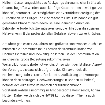
Helfer müssten angesichts des Rückgangs ehrenamtlicher Kräfte als
Chance begriffen werden, auch künftige Katastrophen bewältigen zu
können“, betonte er. Sie ermöglichten eine verstärkte Beteiligung der
Bürgerinnen und Bürger und eine raschere Hilfe. Um jedoch ein gut
gemeintes Chaos zu verhindern, sei eine Steuerung durch die
Behörden erforderlich. Ziel müsse es sein, die Hilfe über die sozialen
Netzwerken mit der professionellen Gefahrenabwehr zu verknüpfen.
Am Rhein gab es seit 20 Jahren kein größeres Hochwasser. Auch hier
müssten die Kommunen neue Formen der Kommunikation von
Hochwasserrisiko und -bewältigung lernen. Da der Kommunikation
im Krisenfall große Bedeutung zukomme, seien
Weiterbildungsangebote notwendig. Umso wichtiger ist dieser Aspekt
der Vorsorge, als dass sich aufgrund des Klimawandels die
Hochwassergefahr verschärfen könnte. „Aufklärung und Vorsorge
können dazu beitragen, Hochwasserangst in Bahnen zu lenken“,
betonte der kurz zuvor im Rahmen der turnusgemäßen
Vorstandswahlen einstimmig im Amt bestätigte Vorsitzende, Achim
Hütten. Daher werde sich die HWNG künftig diesem Thema auch
besonders widmen.