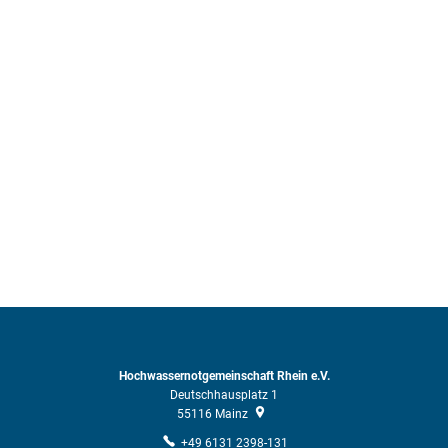
Hochwassernotgemeinschaft Rhein e.V.
Deutschhausplatz 1
55116
Mainz
+49 6131 2398-131