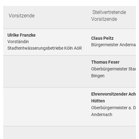
2014
Stellvertretende
Vorsitzende
Vorsitzende
2013
2012
Ulrike Franzke
Claus Peitz
Vorständin
2011
Bürgermeister Andernac
Stadtentwässerungsbetriebe Köln AöR
2010
Thomas Feser
2009
Oberbürgermeister Stadt
2008
Bingen
2007
Ehrenvorsitzender Achi
2006
Hütten
Oberbürgermeister a. D.,
Andernach