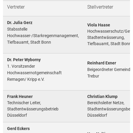
Vertreter
Stellvertreter
Dr. Julia Gerz
Viola Haase
Stabsstelle
Hochwasserschutz/Gewä
Hochwasser-/Starkregenmanagement,
Stadtentwässerung,
Tiefbauamt, Stadt Bonn
Tiefbauamt, Stadt Bonn
Dr. Peter Wyborny
Reinhard Exner
1. Vorsitzender
Beigeordneter Gemeinde
Hochwassernotgemeinschaft
Trebur
Remagen/ Kripp e.V.
Frank Heuner
Christian Klump
Technischer Leiter,
Bereichsleiter Netze,
Stadtentwässerungsbetrieb
Stadtentwässerungsbetr
Düsseldorf
Düsseldorf
Gerd Eckers