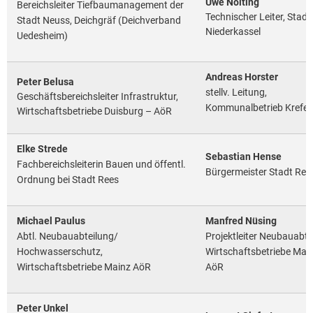
Uwe Nolting
Bereichsleiter Tiefbaumanagement der
Technischer Leiter, Stadt
Stadt Neuss, Deichgräf (Deichverband
Niederkassel
Uedesheim)
Andreas Horster
Peter Belusa
stellv. Leitung,
Geschäftsbereichsleiter Infrastruktur,
Kommunalbetrieb Krefel
Wirtschaftsbetriebe Duisburg – AöR
Elke Strede
Sebastian Hense
Fachbereichsleiterin Bauen und öffentl.
Bürgermeister Stadt Ree
Ordnung bei Stadt Rees
Michael Paulus
Manfred Nüsing
Abtl. Neubauabteilung/
Projektleiter Neubauabte
Hochwasserschutz,
Wirtschaftsbetriebe Mai
Wirtschaftsbetriebe Mainz AöR
AöR
Peter Unkel