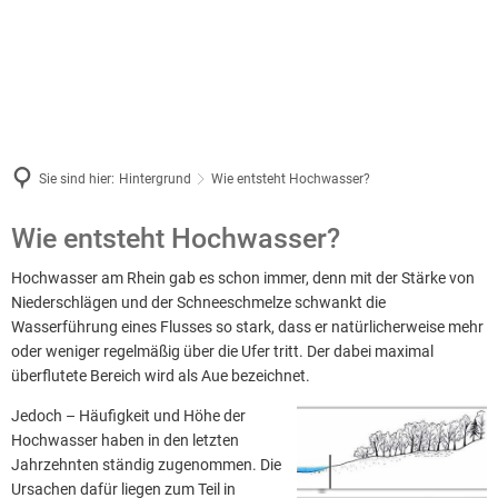
Was wir tun
Hintergrund
Hochw
Tipps
2026
Ziele und Forderungen
Hochwasserpreis 2024/2025
Termine
Wie entsteht Hochw
Dr. U
Hochw
Best-Practice-Beispiele
Richtiges Verhalten
2025
Wir bieten an
2025
Works
Pressemitteilungen
Was Sie über Hochwa
30 Mi
Beispiele für Sensibilisierung und I
2024
Persönliche Grundausrüstung
Archiv
Gründungsanlass
2024
Dokum
Veröffentlichungen
2023
Sie sind hier:
Hintergrund
Wie entsteht Hochwasser?
2023
Beispiele für die Zusammenarbeit z
Informationen zur Hochwasserentw
Mitglieder
Works
2022
Interessante Links
2022
Wie
Wie entsteht Hochwasser?
Hochw
Vorsorge im öffentlichen und privat
Schutz meines Eigentums (Bauvorso
Vorstand
2021
2021
entsteht
Mitgl
Hochwasser am Rhein gab es schon immer, denn mit der Stärke von
2020
Besondere Projekte
Finanzielle Vorsorge (Risikovorsorg
Satzung
2020
Niederschlägen und der Schneeschmelze schwankt die
Hochwasser?
Erfol
Wasserführung eines Flusses so stark, dass er natürlicherweise mehr
2019
Kontakt
oder weniger regelmäßig über die Ufer tritt. Der dabei maximal
Bunde
überflutete Bereich wird als Aue bezeichnet.
2018
Hochw
Impressum
2017
Jedoch – Häufigkeit und Höhe der
Hochwasser haben in den letzten
2016
Jahrzehnten ständig zugenommen. Die
Ursachen dafür liegen zum Teil in
2015