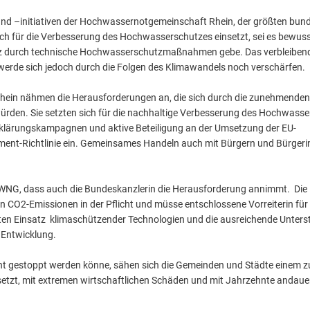
2016
Hochwasser-Vorsor
Mitgliederversamml
Hochwasservorsorge
25 Jahre erfolgreic
d –initiativen der Hochwassernotgemeinschaft Rhein, der größten bun
2015
ich für die Verbesserung des Hochwasserschutzes einsetzt, sei es bewuss
Hochwasserschutz 
Anpassung an Extre
z durch technische Hochwasserschutzmaßnahmen gebe. Das verbleibende
2014
Dokumentation zum 
erde sich jedoch durch die Folgen des Klimawandels noch verschärfen.
2013
Als Heiligabend in
hein nähmen die Herausforderungen an, die sich durch die zunehmenden
2012
rden. Sie setzten sich für die nachhaltige Verbesserung des Hochwass
ärungskampagnen und aktive Beteiligung an der Umsetzung der EU-
2011
t-Richtlinie ein. Gemeinsames Handeln auch mit Bürgern und Bürgerini
2010
2009
WNG, dass auch die Bundeskanzlerin die Herausforderung annimmt. Die 
2008
n CO2-Emissionen in der Pflicht und müsse entschlossene Vorreiterin fü
ten Einsatz klimaschützender Technologien und die ausreichende Unter
2007
n Entwicklung.
2006
ht gestoppt werden könne, sähen sich die Gemeinden und Städte einem 
tzt, mit extremen wirtschaftlichen Schäden und mit Jahrzehnte andauer