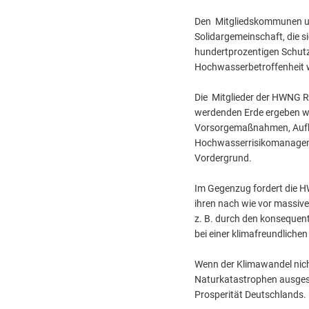
Den Mitgliedskommunen un
Solidargemeinschaft, die s
hundertprozentigen Schut
Hochwasserbetroffenheit w
Die Mitglieder der HWNG R
werdenden Erde ergeben wü
Vorsorgemaßnahmen, Aufkl
Hochwasserrisikomanagemen
Vordergrund.
Im Gegenzug fordert die H
ihren nach wie vor massive
z. B. durch den konsequen
bei einer klimafreundliche
Wenn der Klimawandel nic
Naturkatastrophen ausgese
Prosperität Deutschlands.