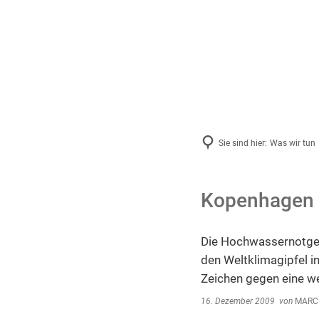
Aktue
2026
2025
Archiv
Sie sind hier:
Was wir tun
Kopenhagen d
Die Hochwassernotgeme
den Weltklimagipfel i
Zeichen gegen eine we
16. Dezember 2009
von
MARCE