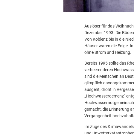
Auslöser für das Weihnach
Dezember 1993. Die Böden
Von Koblenz bis in die Nie
Häuser waren die Folge. I
ohne Strom und Heizung.
Bereits 1995 sollte das Rh
verheerenderen Hochwasse
sind die Menschen an Deu
glimpflich davongekommen
ausgeht, droht in Vergesse
„Hochwasserdemenz“ entge
Hochwassernotgemeinschaf
gemacht, die Erinnerung a
Vergangenheit hochzuhalt
Im Zuge des Klimawandels
und Unwetterkatastrophen 