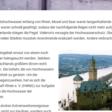
tshochwasser entlang von Rhein, Mosel und Saar waren langanhaltende 
 waren schnell gesättigt, sodass der nachfolgende Regen nicht mehr a
derlande stiegen die Pegel. Vielerorts versagte der Hochwasserschutz. Üb
n vielen Städten mussten Anwohnende evakuiert werden. Andere verbrac
eingebiet erneut von einem noch
r heimgesucht werden. Seitdem
tschlands größtem Strom recht
. Die Gefahr, die von Hochwassern
nheit zu geraten. Um der
genzuwirken, hat es sich die
t Rhein e. V. (HWNG) zur Aufgabe
n die Hochwasser der
en.
 drohen Extremwetterereignisse
nicht nur häufiger, sondern auch