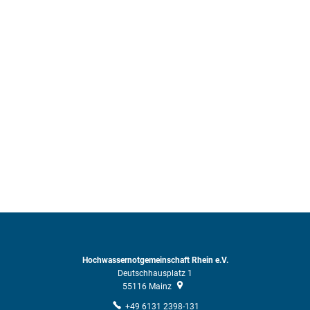
Hochwassernotgemeinschaft Rhein e.V.
Deutschhausplatz 1
55116
Mainz
+49 6131 2398-131