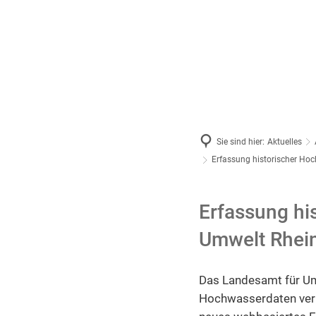
Aktue
2026
2025
Archiv
Sie sind hier:
Aktuelles
Erfassung historischer Ho
Erfassung hi
Umwelt Rhein
Das Landesamt für Umw
Hochwasserdaten verb