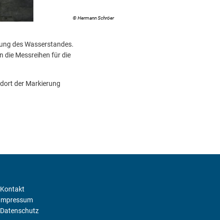
Raum für den Fluss zu schaffen, darf kein Lippenbeke
© Hermann Schröer
HWNG engagiert sich bei der Umsetzung der neuen EU
sung des Wasserstandes.
Hochwassernotgemeinschaft Rhein gibt Preisträger 
n die Messreihen für die
dort der Markierung
Kontakt
Impressum
Datenschutz