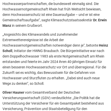
Hochwasserpartnerschaften, die bundesweit einmalig sind. Die
Hochwassernotgemeinschaft Rhein hat früh Weitsicht bewiesen,
denn Hochwasserschutz ist eine Daueraufgabe – und er ist eine
Gemeinschaftsaufgabe“, sagte Klimaschutzstaatssekretär
Dr. Erwin
Manz
in seinem Grußwort.
„Angesichts des Klimawandels und zunehmender
Extremwetterereignisse ist die Arbeit der
Hochwassernotgemeinschaften notwendiger denn je“, betonte
Heinz
Scholl
, Initiator der HWNG Braubach. Die Bürgerinitiative war nach
dem Doppelhochwasser 1983 als erste Notgemeinschaft am Rhein
entstanden und feierte im Jahr 2024 ihren 40-jährigen Einsatz für
einen besseren Hochwasserschutz vor Ort und überregional. Für die
Zukunft sei es wichtig, das Bewusstsein für die Gefahren von
Hochwasser und Sturzfluten zu erhalten. „Dabei sind auch neue
Wege zu denken“, so Scholl.
Oliver Hauner
vom Gesamtverband der Deutschen
Versicherungswirtschaft (GDV) verdeutlichte: „Die Politik hat die
Unterstützung der Versicherer für ein Gesamtpaket bestehend aus
Versicherung, Prävention und Staatsbeteiligung für den