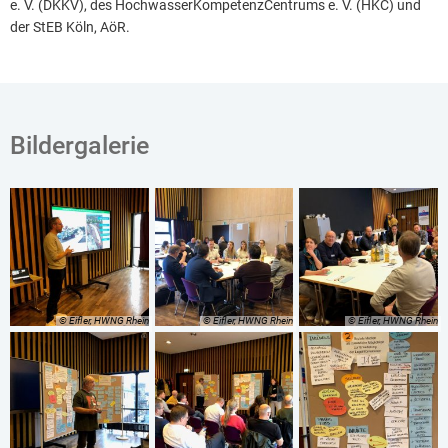
e. V. (DKKV), des HochwasserKompetenzCentrums e. V. (HKC) und
der StEB Köln, AöR.
Bildergalerie
© Eifler, HWNG Rhein
© Eifler, HWNG Rhein
© Eifler, HWNG Rhein