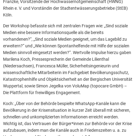
Franzke, Vorsitzende der Hochwassernotgemeinschaft (HWNG)
Rhein e. V. und Vorständin der Stadtentwässerungsbetriebe (StEB)
Köln.
Der Workshop befasste sich mit zentralen Fragen wie: „Sind soziale
Medien eine bessere Informationsquelle als die bereits
vorhandenen?“, „Sind soziale Medien geeignet, um das Lagebild zu
erweitern?“ und „Wie können Spontanhelfende mit Hilfe der sozialen
Medien sinnvoll eingesetzt werden?“. Wertvolle Impulse hierzu gaben
Marilena Koch, Pressesprecherin der Gemeinde Lilienthal
(Niedersachsen), Francesca Müller, Sicherheitsingenieurin und
wissenschaftliche Mitarbeiterin im Fachgebiet Bevölkerungsschutz,
Katastrophenhilfe und Objektsicherheit an der Bergischen Universität
Wuppertal, sowie Simon Jegelka von VoluMap (topocare GmbH) –
Die Plattform für freiwilliges Engagement.
Koch: „Über von der Behörde bespielte WhatsApp-Kanäle kann die
Bevölkerung in der Krisensituation in kurzer Zeit überall mit sicheren,
schnellen und unkomplizierten Informationen erreicht werden.
Wichtig ist, das Vertrauen der Bürger*innen zur Behörde vor der Krise
aufzubauen, indem man die Kanäle auch in Friedenszeiten u. a. zu