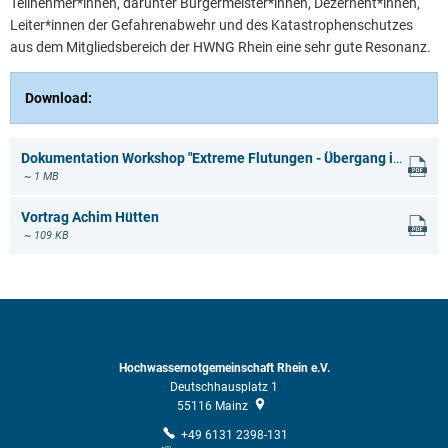
Teilnehmer*innen, darunter Bürgermeister*innen, Dezernent*innen,
Leiter*innen der Gefahrenabwehr und des Katastrophenschutzes
aus dem Mitgliedsbereich der HWNG Rhein eine sehr gute Resonanz.
Download:
Dokumentation Workshop "Extreme Flutungen - Übergang in den Katastrophenfall"
~ 1 MB
Vortrag Achim Hütten
~ 109 KB
Hochwassernotgemeinschaft Rhein e.V.
Deutschhausplatz 1
55116
Mainz
+49 6131 2398-131