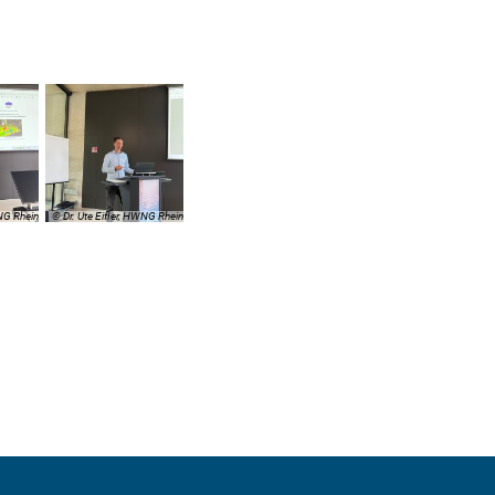
WNG Rhein
© Dr. Ute Eifler, HWNG Rhein