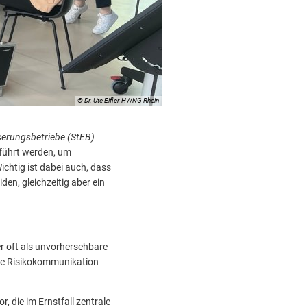
Raum für den Fluss zu schaffen, darf kein Lippenbeke
HWNG engagiert sich bei der Umsetzung der neuen EU
Hochwassernotgemeinschaft Rhein gibt Preisträger 
© Dr. Ute Eifler, HWNG Rhein
serungsbetriebe (StEB)
eführt werden, um
chtig ist dabei auch, dass
en, gleichzeitig aber ein
r oft als unvorhersehbare
olle Risikokommunikation
, die im Ernstfall zentrale