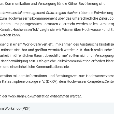
ion, Kommunikation und Versorgung für die Kölner Bevölkerung sind.
ochwasserrisikomanagement Städteregion Aachen
) über die Entwicklun
um Hochwasserrisikomanagement über das unterschiedliche Zielgrupp
indern – mit passgenauen Formaten zu erreicht werden sollen. Am Beispi
-Kanals „HochwasserTok“ zeigte sie, wie Wissen über Hochwasser- und St
t werden kann.
eßend in einem World-Café vertieft. Im Rahmen des Austauschs kristallisi
müssen sichtbar und greifbar vermittelt werden z. B. durch realistische 
arkeit im öffentlichen Raum. „Leuchttürme“ sollten nicht nur Versorgun
risenbewältigung sein. Erfolgreiche Risikokommunikation erfordert klare
n und eine einheitliche Kommunikationslinie.
peration mit dem Informations- und Beratungszentrum Hochwasservorsor
r Katastrophenvorsorge e. V. (DKKV), dem HochwasserKompetenzCentru
en der Workshop-Dokumentation entnommen werden:
um Workshop (PDF)