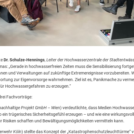
te
Dr. Schulze-Hennings
,
Leiter der Hochwasserzentrale der Stadtentwäs
mas: „Gerade in hochwasserfreien Zeiten muss die Sensibilisierung fortg
nen und Verwaltungen auf zukünftige Extremereignisse vorzubereiten. Wi
rtung zur Eigenvorsorge wahrnehmen. Ziel ist es, Panikmache zu vermeid
 für Hochwassergefahren zu erzeugen.“
drei Fachvorträge:
nachhaltige Projekt GmbH – Wien
) verdeutlichte, dass Medien Hochwasse
 so ein trügerisches Sicherheitsgefühl erzeugen – und wie eine wirkungsv
ür Risiken schaffen und Bewältigungsmöglichkeiten vermitteln kann.
erwehr Köln
) stellte das Konzept der „Katastrophenschutzleuchttürme“ vor