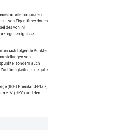
g eines interkommunalen
en – von Eigentümer*innen
el des von ihr
arkregenereignisse
erten sich folgende Punkte
Darstellungen von
gspunkte, sondern auch
 Zuständigkeiten, eine gute
ge (IBH) Rheinland-Pfalz,
m e. V. (HKC) und den