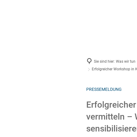
Aktue
2026
2025
Archiv
Sie sind hier:
Was wir tun
Erfolgreicher Workshop in 
PRESSEMELDUNG
Erfolgreiche
vermitteln –
sensibilisier