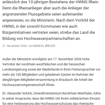
anlässlich des 10-jährigen Bestehens der HWNG Rhein.
2014
Denn die Rheinanlieger aber auch die Anlieger der
angrenzenden Flussgebiete seien aufeinander
2013
angewiesen, so die Ministerin. Nach dem Vorbild der
2012
HWNG, in der sowohl Kommunen wie auch
2011
Bürgerinitiativen vertreten seien, strebe das Land die
Bildung von Hochwasserpartnerschaften an.
2010
21. November 2006
von
MARCEL BREUER
2009
2008
Außer der Ministerin würdigten am 17. November 2006 hohe
Vertreter der nordrhein-westfälischen und der hessischen
2007
Landesregierung sowie der Niederlande in ihren Festansprachen vor
2006
mehr als 100 Mitgliedern und geladenen Gästen im Rahmen der
diesjährigen Mitgliederversammlung in Braubach die Arbeit der
Hochwassernotgemeinschaft Rhein.
Dr. Alexander Schink, Umweltministerium Nordrhein-Westfalen, lobte
in seiner Ansprache, dass die HWNG mit ihrem solidarischen Einsatz
für eine Verbesserung des Hochwasserschutzes das rheinische