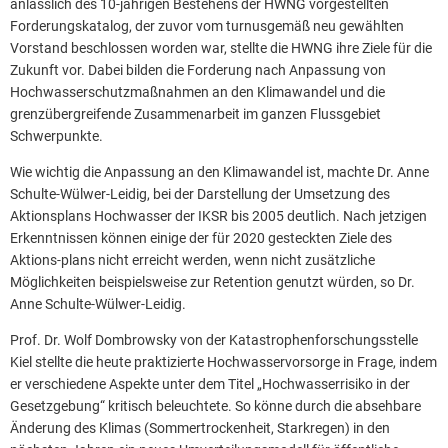
anlässlich des 10-jährigen Bestehens der HWNG vorgestellten
Forderungskatalog, der zuvor vom turnusgemäß neu gewählten
Vorstand beschlossen worden war, stellte die HWNG ihre Ziele für die
Zukunft vor. Dabei bilden die Forderung nach Anpassung von
Hochwasserschutzmaßnahmen an den Klimawandel und die
grenzübergreifende Zusammenarbeit im ganzen Flussgebiet
Schwerpunkte.
Wie wichtig die Anpassung an den Klimawandel ist, machte Dr. Anne
Schulte-Wülwer-Leidig, bei der Darstellung der Umsetzung des
Aktionsplans Hochwasser der IKSR bis 2005 deutlich. Nach jetzigen
Erkenntnissen können einige der für 2020 gesteckten Ziele des
Aktions-plans nicht erreicht werden, wenn nicht zusätzliche
Möglichkeiten beispielsweise zur Retention genutzt würden, so Dr.
Anne Schulte-Wülwer-Leidig.
Prof. Dr. Wolf Dombrowsky von der Katastrophenforschungsstelle
Kiel stellte die heute praktizierte Hochwasservorsorge in Frage, indem
er verschiedene Aspekte unter dem Titel „Hochwasserrisiko in der
Gesetzgebung“ kritisch beleuchtete. So könne durch die absehbare
Änderung des Klimas (Sommertrockenheit, Starkregen) in den