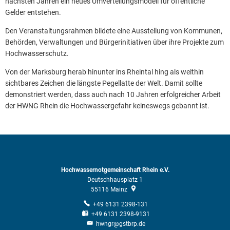
nächsten Jahren ein neues Umverteilungsmodell für öffentliche
Gelder entstehen.
Den Veranstaltungsrahmen bildete eine Ausstellung von Kommunen,
Behörden, Verwaltungen und Bürgerinitiativen über ihre Projekte zum
Hochwasserschutz.
Von der Marksburg herab hinunter ins Rheintal hing als weithin
sichtbares Zeichen die längste Pegellatte der Welt. Damit sollte
demonstriert werden, dass auch nach 10 Jahren erfolgreicher Arbeit
der HWNG Rhein die Hochwassergefahr keineswegs gebannt ist.
Hochwassernotgemeinschaft Rhein e.V.
Deutschhausplatz 1
55116
Mainz
+49 6131 2398-131
+49 6131 2398-9131
hwngr@gstbrp.de