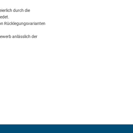
Raum für den Fluss zu schaffen, darf kein Lippenbeke
ierlich durch die
HWNG engagiert sich bei der Umsetzung der neuen EU
edet.
von Rücklegungsvarianten
Hochwassernotgemeinschaft Rhein gibt Preisträger 
werb anlässlich der