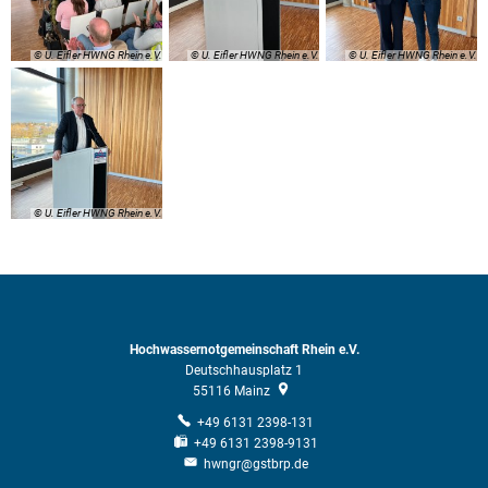
© U. Eifler HWNG Rhein e.V.
© U. Eifler HWNG Rhein e.V.
© U. Eifler HWNG Rhein e.V.
© U. Eifler HWNG Rhein e.V.
Hochwassernotgemeinschaft Rhein e.V.
Deutschhausplatz 1
55116
Mainz
+49 6131 2398-131
+49 6131 2398-9131
hwngr@gstbrp.de