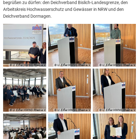
begrüßen zu dürfen: den Deichverband Bislich-Landesgrenze, den
Arbeitskreis Hochwasserschutz und Gewässer in NRW und den
Deichverband Dormagen.
© U. Eifler HWNG Rhein e.V.
© U. Eifler HWNG Rhein e.V.
© U. Eifler HWNG Rhein e.V.
© U. Eifler HWNG Rhein e.V.
© U. Eifler HWNG Rhein e.V.
© U. Eifler HWNG Rhein e.V.