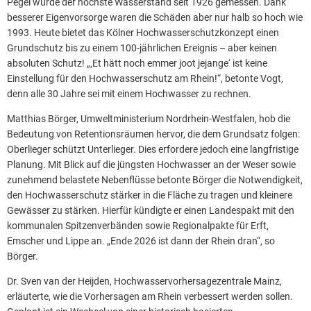
Pegel wurde der höchste Wasserstand seit 1926 gemessen. Dank
besserer Eigenvorsorge waren die Schäden aber nur halb so hoch wie
1993. Heute bietet das Kölner Hochwasserschutzkonzept einen
Grundschutz bis zu einem 100-jährlichen Ereignis – aber keinen
absoluten Schutz! „‚Et hätt noch emmer joot jejange‘ ist keine
Einstellung für den Hochwasserschutz am Rhein!“, betonte Vogt,
denn alle 30 Jahre sei mit einem Hochwasser zu rechnen.
Matthias Börger, Umweltministerium Nordrhein-Westfalen, hob die
Bedeutung von Retentionsräumen hervor, die dem Grundsatz folgen:
Oberlieger schützt Unterlieger. Dies erfordere jedoch eine langfristige
Planung. Mit Blick auf die jüngsten Hochwasser an der Weser sowie
zunehmend belastete Nebenflüsse betonte Börger die Notwendigkeit,
den Hochwasserschutz stärker in die Fläche zu tragen und kleinere
Gewässer zu stärken. Hierfür kündigte er einen Landespakt mit den
kommunalen Spitzenverbänden sowie Regionalpakte für Erft,
Emscher und Lippe an. „Ende 2026 ist dann der Rhein dran“, so
Börger.
Dr. Sven van der Heijden, Hochwasservorhersagezentrale Mainz,
erläuterte, wie die Vorhersagen am Rhein verbessert werden sollen.