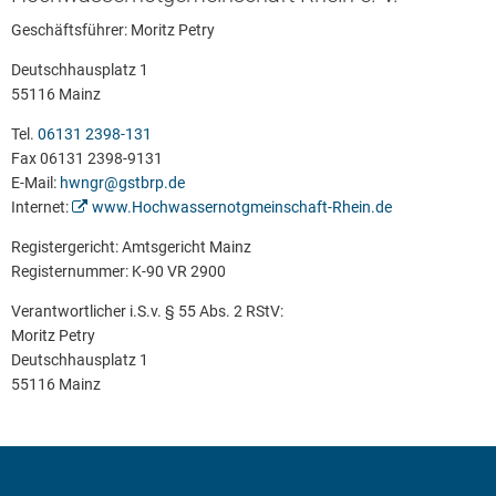
Geschäftsführer: Moritz Petry
2014
Deutschhausplatz 1
2013
55116 Mainz
2012
Tel.
06131 2398-131
2011
Fax 06131 2398-9131
E-Mail:
hwngr@gstbrp.de
2010
Internet:
www.Hochwassernotgmeinschaft-Rhein.de
2009
Registergericht: Amtsgericht Mainz
2008
Registernummer: K-90 VR 2900
2007
Verantwortlicher i.S.v. § 55 Abs. 2 RStV:
Moritz Petry
2006
Deutschhausplatz 1
55116 Mainz