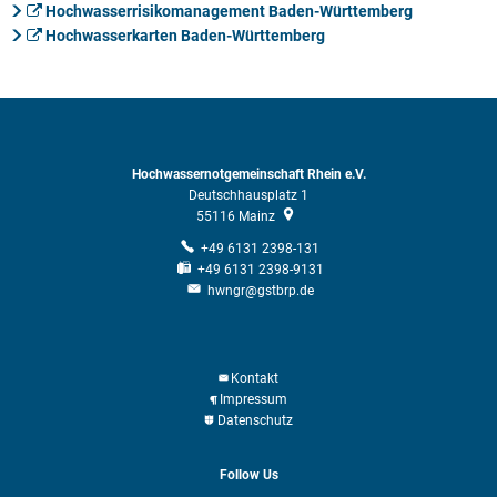
Hochwasserrisikomanagement Baden-Württemberg
2014
Hochwasserkarten Baden-Württemberg
2013
2012
2011
Hochwassernotgemeinschaft Rhein e.V.
2010
Deutschhausplatz 1
55116
Mainz
2009
+49 6131 2398-131
2008
+49 6131 2398-9131
hwngr@gstbrp.de
2007
2006
Kontakt
Impressum
Datenschutz
Follow Us