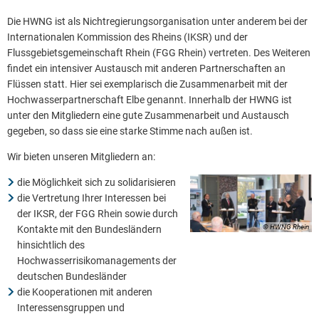
Die HWNG ist als Nichtregierungsorganisation unter anderem bei der
2014
Internationalen Kommission des Rheins (IKSR) und der
2013
Flussgebietsgemeinschaft Rhein (FGG Rhein) vertreten. Des Weiteren
findet ein intensiver Austausch mit anderen Partnerschaften an
2012
Flüssen statt. Hier sei exemplarisch die Zusammenarbeit mit der
2011
Hochwasserpartnerschaft Elbe genannt. Innerhalb der HWNG ist
unter den Mitgliedern eine gute Zusammenarbeit und Austausch
2010
gegeben, so dass sie eine starke Stimme nach außen ist.
2009
Wir bieten unseren Mitgliedern an:
2008
die Möglichkeit sich zu solidarisieren
2007
die Vertretung Ihrer Interessen bei
der IKSR, der FGG Rhein sowie durch
2006
© HWNG Rhein
Kontakte mit den Bundesländern
hinsichtlich des
Hochwasserrisikomanagements der
deutschen Bundesländer
die Kooperationen mit anderen
Interessensgruppen und