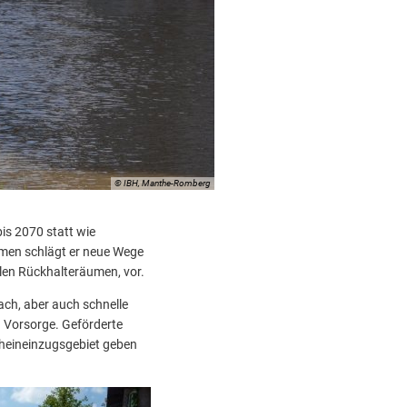
Raum für den Fluss zu schaffen, darf kein Lippenbeke
HWNG engagiert sich bei der Umsetzung der neuen EU
Hochwassernotgemeinschaft Rhein gibt Preisträger 
© IBH, Manthe-Romberg
is 2070 statt wie
men schlägt er neue Wege
alen Rückhalteräumen, vor.
ch, aber auch schnelle
n Vorsorge. Geförderte
heineinzugsgebiet geben