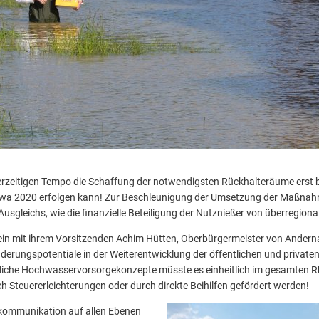
erzeitigen Tempo die Schaffung der notwendigsten Rückhalteräume erst b
etwa 2020 erfolgen kann! Zur Beschleunigung der Umsetzung der Maßnah
Ausgleichs, wie die finanzielle Beteiligung der Nutznießer von überregion
ein mit ihrem Vorsitzenden Achim Hütten, Oberbürgermeister von Anderna
erungspotentiale in der Weiterentwicklung der öffentlichen und private
liche Hochwasservorsorgekonzepte müsste es einheitlich im gesamten R
h Steuererleichterungen oder durch direkte Beihilfen gefördert werden!
kommunikation auf allen Ebenen