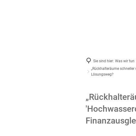
Aktue
2026
2025
Archiv
Sie sind hier:
Was wir tun
„Rückhalteräume schneller 
Lösungsweg?
„Rückhalter
'Hochwasserd
Finanzausgle