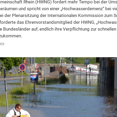
meinschaft Rhein (HWNG) fordert mehr Tempo bei der Ums
2016
Hochwasser-Vorsor
Mitgliederversamml
Hochwasservorsorge
25 Jahre erfolgreic
eräumen und spricht von einer „Hochwasserdemenz“ bei vie
2015
ei der Plenarsitzung der Internationalen Kommission zum S
Hochwasserschutz 
Anpassung an Extre
z forderte das Ehrenvorstandsmitglied der HWNG, „Hochwas
2014
Dokumentation zum 
e Bundesländer auf, endlich ihre Verpflichtung zur schnell
2013
Als Heiligabend in
hzukommen.
2012
UER
2011
2010
2009
2008
2007
2006