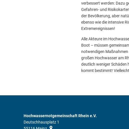
verbessert werden: Dazu g
Gefahren- und Risikokarten
der Bevölkerung, aber natü
ebenso wie die intensive 
Extremereignissen!
Alle Akteure im Hochwasser
Boot – müssen gemeinsam u
notwendigen Maßnahmen u
großen Hochwasser am Rhe
deutlich weniger Schäden
kommt bestimmt! Vielleich
Hochwassernotgemeinschaft Rhein e.V.
Deutschhausplatz 1
55116
Mainz